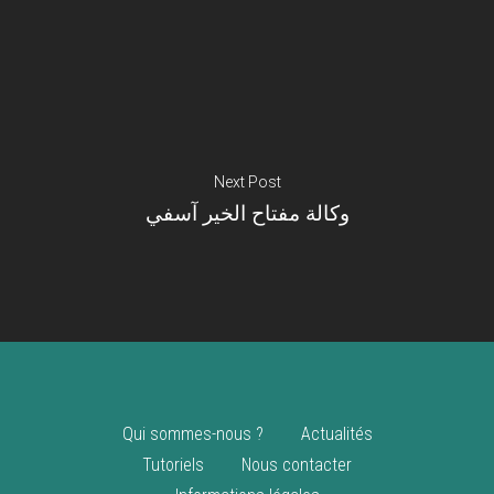
Je suis un
commerçant
Trouver un point
vente
Nouveautés
Next Post
وكالة مفتاح الخير آسفي
Qui sommes-nous ?
Actualités
Tutoriels
Nous contacter