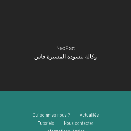
Je suis un
commerçant
Trouver un point
vente
Nouveautés
Next Post
وكالة بنسودة المسيرة فاس
Qui sommes-nous ?
Actualités
Tutoriels
Nous contacter