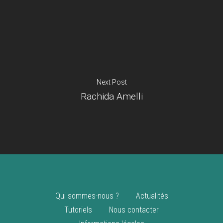
Je suis un
commerçant
Trouver un point
vente
Nouveautés
Next Post
Rachida Amelli
Qui sommes-nous ?
Actualités
Tutoriels
Nous contacter