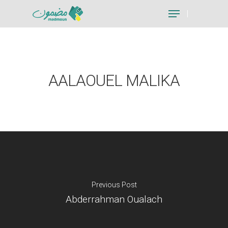
Hit enter to search or ESC to close
AALAOUEL MALIKA
Previous Post
Abderrahman Oualach
Je suis un particu