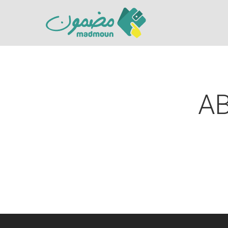
A
Hit enter to search or ESC to close