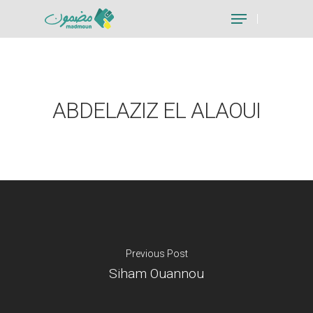
Hit enter to search or ESC to close
ABDELAZIZ EL ALAOUI
Previous Post
Siham Ouannou
Je suis un particu