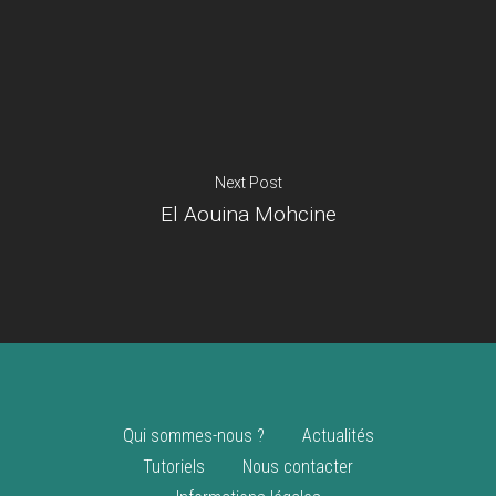
Je suis un
commerçant
Trouver un point
vente
Nouveautés
Next Post
El Aouina Mohcine
Qui sommes-nous ?
Actualités
Tutoriels
Nous contacter