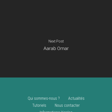
Je suis un
commerçant
Trouver un point
vente
Nouveautés
Next Post
Aarab Omar
Qui sommes-nous ?
Actualités
Tutoriels
Nous contacter