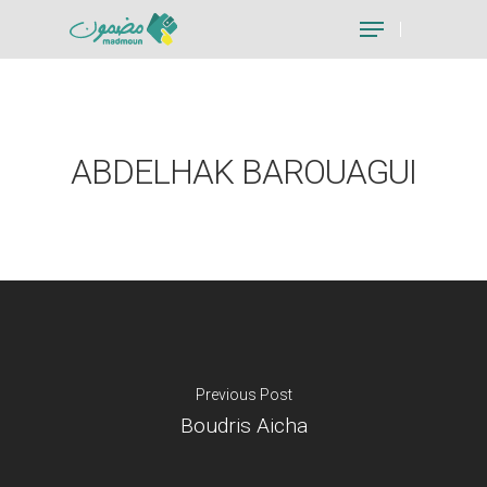
Hit enter to search or ESC to close
ABDELHAK BAROUAGUI
Previous Post
Boudris Aicha
Je suis un particu