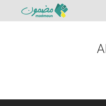
A
Hit enter to search or ESC to close