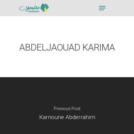
Hit enter to search or ESC to close
ABDELJAOUAD KARIMA
Previous Post
Karnoune Abderrahim
Je suis un particu