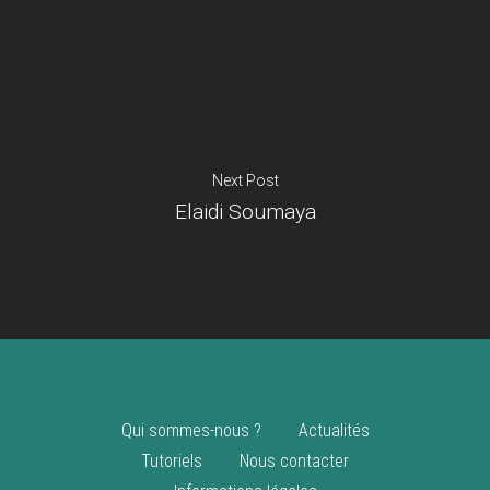
Je suis un
commerçant
Trouver un point
vente
Nouveautés
Next Post
Elaidi Soumaya
Qui sommes-nous ?
Actualités
Tutoriels
Nous contacter