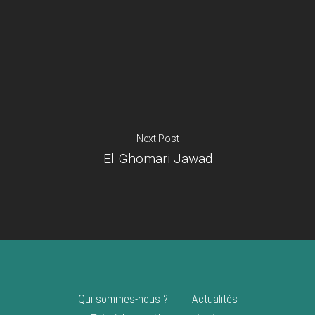
Je suis un
commerçant
Trouver un point
vente
Nouveautés
Next Post
El Ghomari Jawad
Qui sommes-nous ?
Actualités