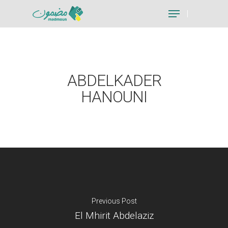
Hit enter to search or ESC to close
ABDELKADER
HANOUNI
Previous Post
El Mhirit Abdelaziz
Je suis un particu