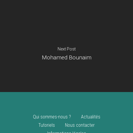
Je suis un
commerçant
Trouver un point
vente
Nouveautés
Next Post
Mohamed Bounaim
Qui sommes-nous ?
Actualités
Tutoriels
Nous contacter