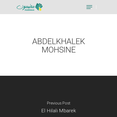
Hit enter to search or ESC to close
ABDELKHALEK
MOHSINE
Previous Post
El Hilali Mbarek
Je suis un particu