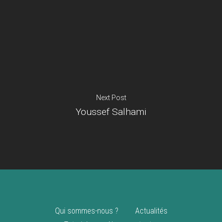
Je suis un
commerçant
Trouver un point
vente
Nouveautés
Next Post
Youssef Salhami
Qui sommes-nous ?
Actualités