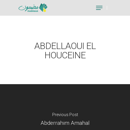
Hit enter to search or ESC to close
ABDELLAOUI EL
HOUCEINE
Previous Post
Abderrahim Amahal
Je suis un particu