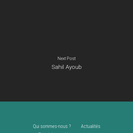
Je suis un
commerçant
Trouver un point
vente
Nouveautés
Next Post
Sahil Ayoub
Qui sommes-nous ?
Actualités