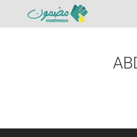
AB
Hit enter to search or ESC to close