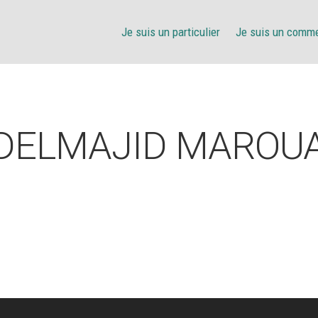
Je suis un particulier
Je suis un comm
DELMAJID MAROU