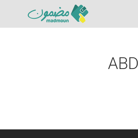
ABD
Hit enter to search or ESC to close