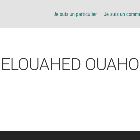
Je suis un particulier
Je suis un comm
ELOUAHED OUAH