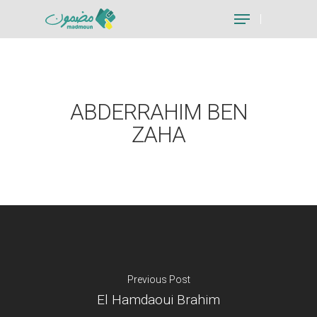
Hit enter to search or ESC to close
ABDERRAHIM BEN
ZAHA
Previous Post
El Hamdaoui Brahim
Je suis un particu