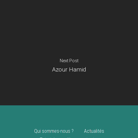
Je suis un
commerçant
Trouver un point
vente
Nouveautés
Next Post
Azour Hamid
Qui sommes-nous ?
Actualités