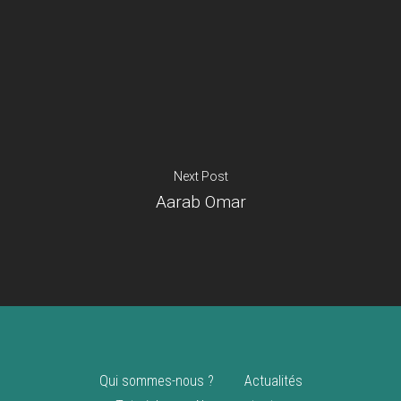
Je suis un
commerçant
Trouver un point
vente
Nouveautés
Next Post
Aarab Omar
Qui sommes-nous ?
Actualités