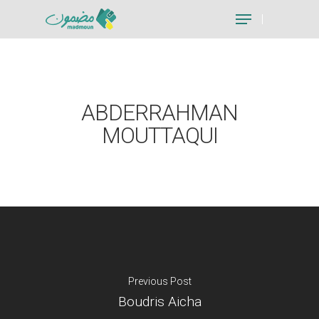
Hit enter to search or ESC to close
ABDERRAHMAN
MOUTTAQUI
Previous Post
Boudris Aicha
Je suis un particu