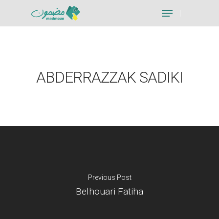
Hit enter to search or ESC to close
ABDERRAZZAK SADIKI
Previous Post
Belhouari Fatiha
Je suis un particu