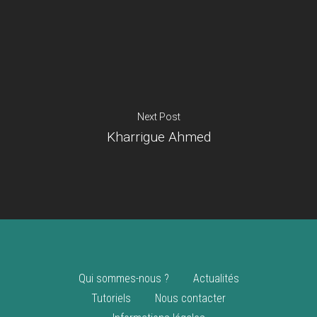
Je suis un
commerçant
Trouver un point
vente
Nouveautés
Next Post
Kharrigue Ahmed
Qui sommes-nous ?
Actualités
Tutoriels
Nous contacter