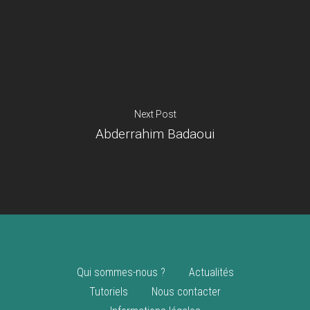
Je suis un
commerçant
Trouver un point
vente
Nouveautés
Next Post
Abderrahim Badaoui
Qui sommes-nous ?
Actualités
Tutoriels
Nous contacter