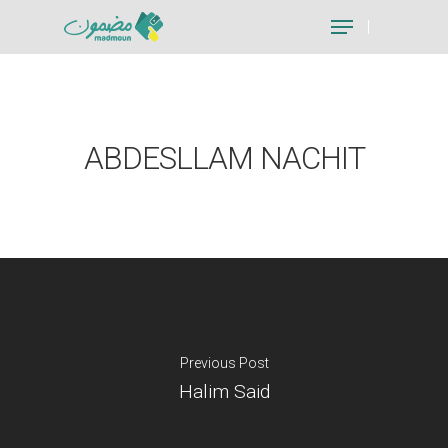
Hit enter to search or ESC to close
ABDESLLAM NACHIT
Previous Post
Halim Said
Je suis un particu