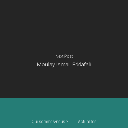
Je suis un
commerçant
Trouver un point
vente
Nouveautés
Next Post
Moulay Ismail Eddafali
Qui sommes-nous ?
Actualités