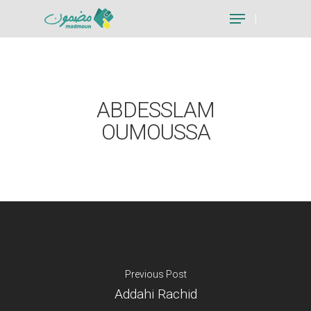
Hit enter to search or ESC to close
ABDESSLAM
OUMOUSSA
Previous Post
Addahi Rachid
Je suis un particu