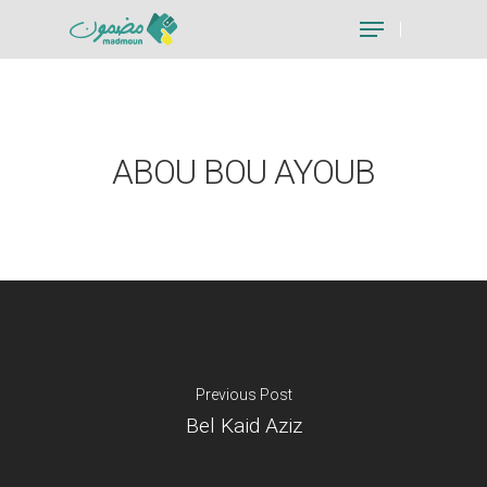
Hit enter to search or ESC to close
ABOU BOU AYOUB
Previous Post
Bel Kaid Aziz
Je suis un particu