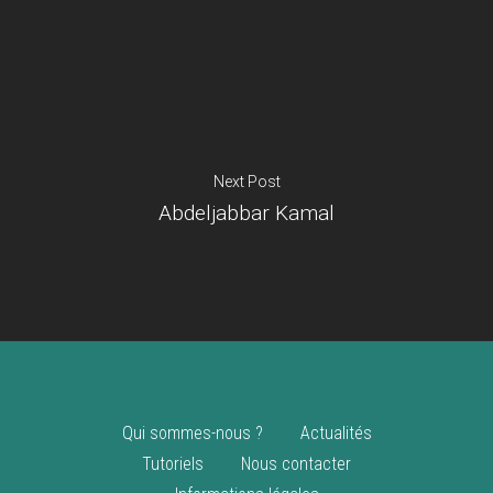
Je suis un
commerçant
Trouver un point
vente
Nouveautés
Next Post
Abdeljabbar Kamal
Qui sommes-nous ?
Actualités
Tutoriels
Nous contacter