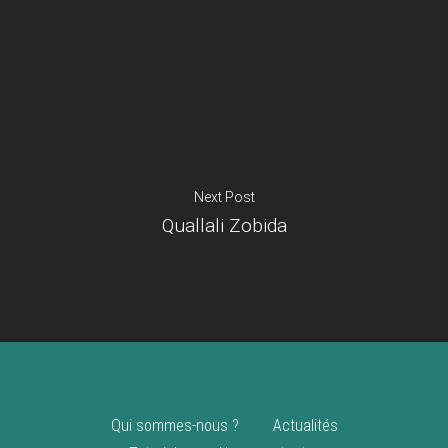
Je suis un
commerçant
Trouver un point
vente
Nouveautés
Next Post
Quallali Zobida
Qui sommes-nous ?
Actualités