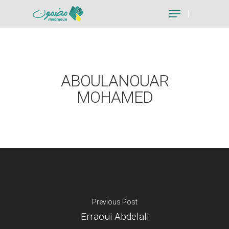
Hit enter to search or ESC to close
ABOULANOUAR
MOHAMED
Previous Post
Erraoui Abdelali
Je suis un particu