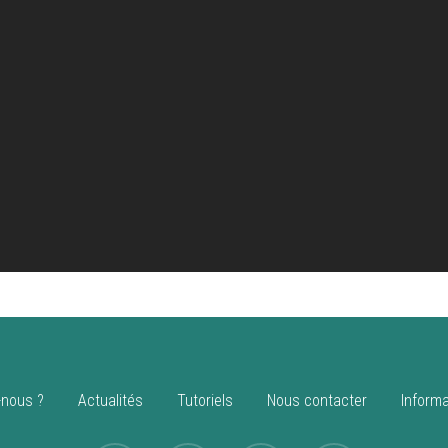
nous ?
Actualités
Tutoriels
Nous contacter
Informa