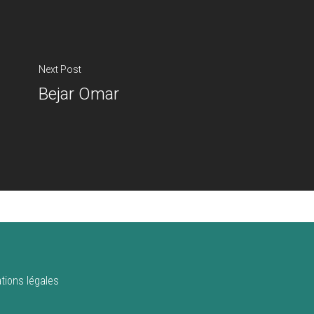
Next Post
Bejar Omar
tions légales