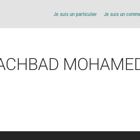
Je suis un particulier
Je suis un comm
ACHBAD MOHAME