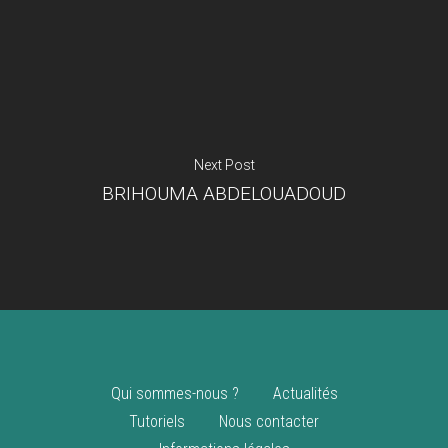
Je suis un
commerçant
Trouver un point
vente
Nouveautés
Next Post
BRIHOUMA ABDELOUADOUD
Qui sommes-nous ?
Actualités
Tutoriels
Nous contacter