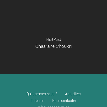
Je suis un
commerçant
Trouver un point
vente
Nouveautés
Next Post
Chaarane Choukri
Qui sommes-nous ?
Actualités
Tutoriels
Nous contacter