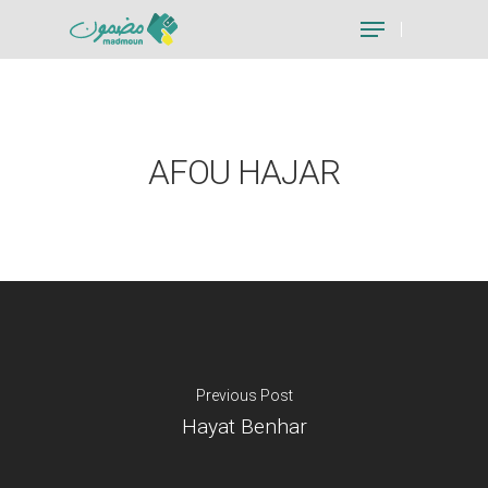
Hit enter to search or ESC to close
AFOU HAJAR
Previous Post
Hayat Benhar
Je suis un particu