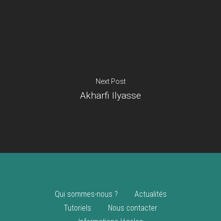
Je suis un
commerçant
Trouver un point
vente
Nouveautés
Next Post
Akharfi Ilyasse
Qui sommes-nous ?
Actualités
Tutoriels
Nous contacter