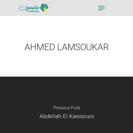
Hit enter to search or ESC to close
AHMED LAMSOUKAR
Previous Post
Abdellah El Kaissouni
Je suis un particu