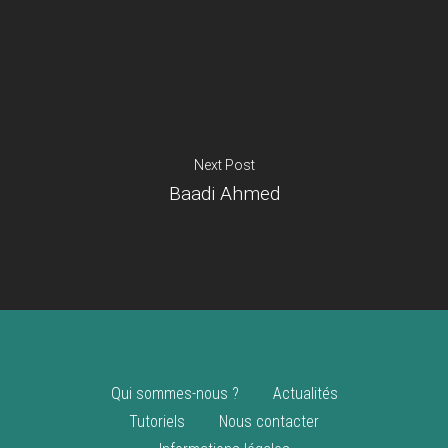
Je suis un
commerçant
Trouver un point
vente
Nouveautés
Next Post
Baadi Ahmed
Qui sommes-nous ?
Actualités
Tutoriels
Nous contacter