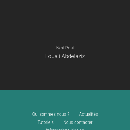
Je suis un
commerçant
Trouver un point
vente
Nouveautés
Next Post
Louali Abdelaziz
Qui sommes-nous ?
Actualités
Tutoriels
Nous contacter