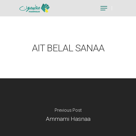
Hit enter to search or ESC to close
AIT BELAL SANAA
Previous Post
Ammami Hasnaa
Je suis un particu