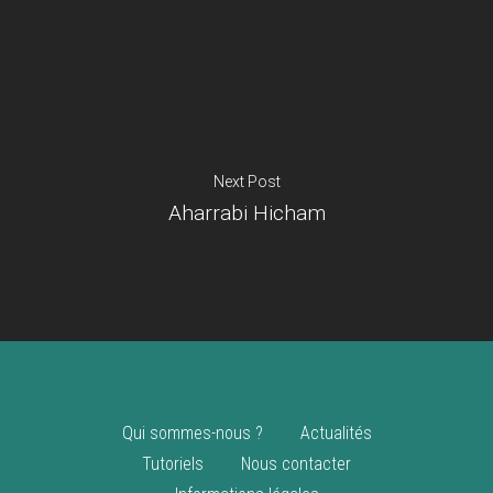
Je suis un
commerçant
Trouver un point
vente
Nouveautés
Next Post
Aharrabi Hicham
Qui sommes-nous ?
Actualités
Tutoriels
Nous contacter