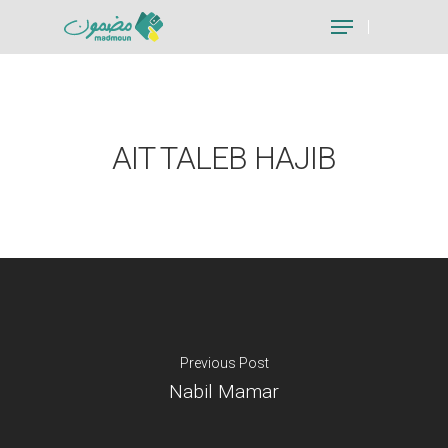
Hit enter to search or ESC to close
AIT TALEB HAJIB
Previous Post
Nabil Mamar
Je suis un particu