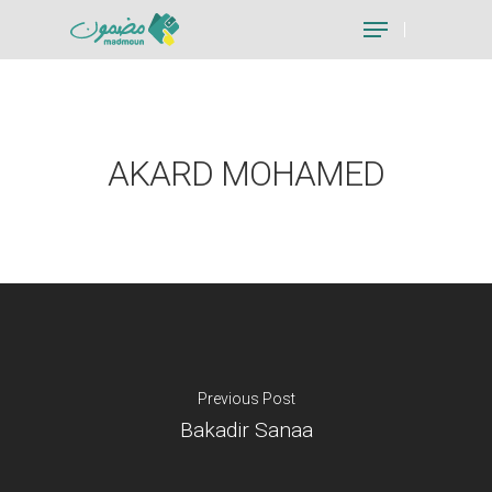
Hit enter to search or ESC to close
AKARD MOHAMED
Previous Post
Bakadir Sanaa
Je suis un particu