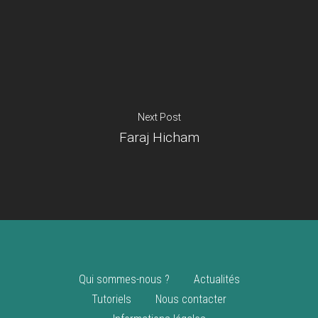
Je suis un
commerçant
Trouver un point
vente
Nouveautés
Next Post
Faraj Hicham
Qui sommes-nous ?
Actualités
Tutoriels
Nous contacter