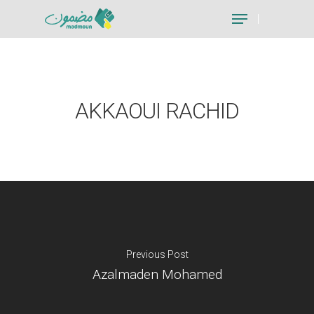
Hit enter to search or ESC to close
AKKAOUI RACHID
Previous Post
Azalmaden Mohamed
Je suis un particu