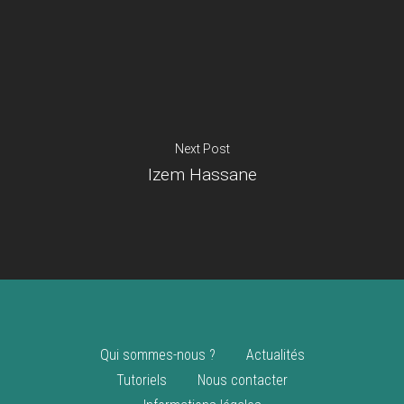
Je suis un
commerçant
Trouver un point
vente
Nouveautés
Next Post
Izem Hassane
Qui sommes-nous ?
Actualités
Tutoriels
Nous contacter