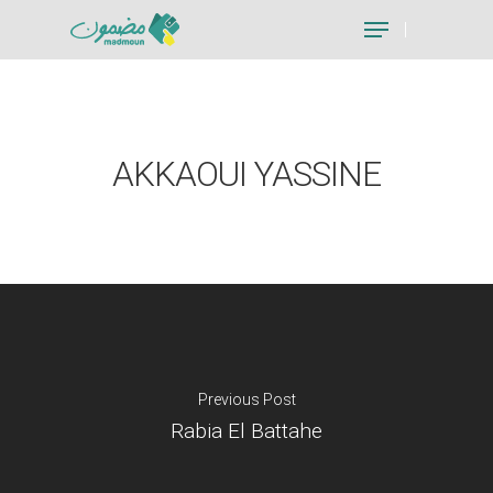
Hit enter to search or ESC to close
AKKAOUI YASSINE
Previous Post
Rabia El Battahe
Je suis un particu