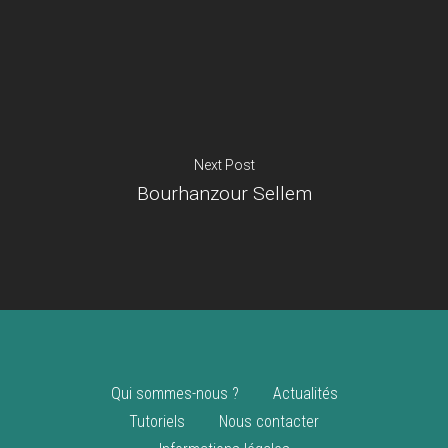
Je suis un
commerçant
Trouver un point
vente
Nouveautés
Next Post
Bourhanzour Sellem
Qui sommes-nous ?
Actualités
Tutoriels
Nous contacter