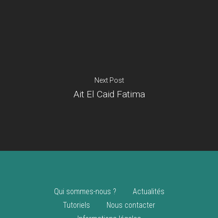
Je suis un
commerçant
Trouver un point
vente
Nouveautés
Next Post
Ait El Caid Fatima
Qui sommes-nous ?
Actualités
Tutoriels
Nous contacter