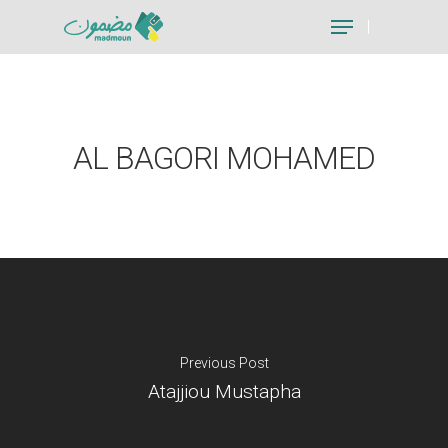
Hit enter to search or ESC to close
AL BAGORI MOHAMED
Previous Post
Atajjiou Mustapha
Je suis un particu