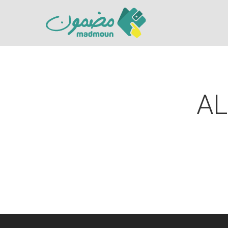
AL
Hit enter to search or ESC to close