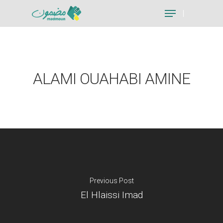
Hit enter to search or ESC to close
ALAMI OUAHABI AMINE
Previous Post
El Hlaissi Imad
Je suis un particu