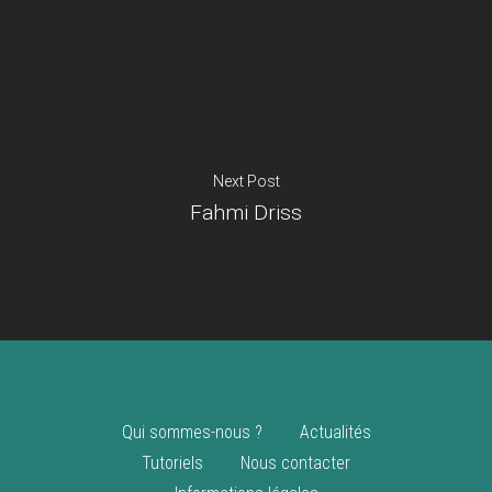
Je suis un
commerçant
Trouver un point
vente
Nouveautés
Next Post
Fahmi Driss
Qui sommes-nous ?
Actualités
Tutoriels
Nous contacter