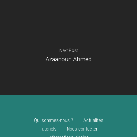
Je suis un
commerçant
Trouver un point
vente
Nouveautés
Next Post
Azaanoun Ahmed
Qui sommes-nous ?
Actualités
Tutoriels
Nous contacter