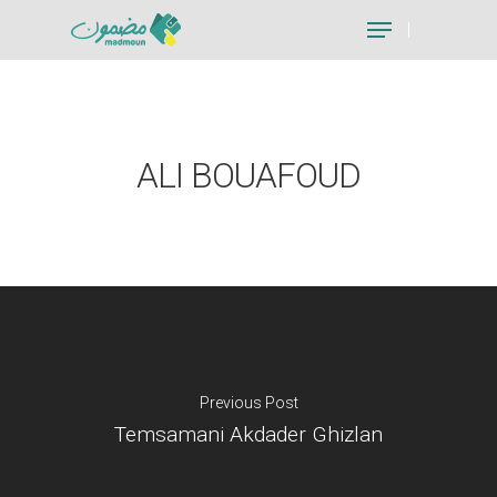
Hit enter to search or ESC to close
ALI BOUAFOUD
Previous Post
Temsamani Akdader Ghizlan
Je suis un particu