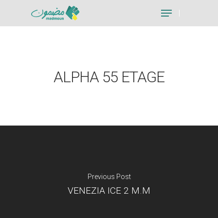
Hit enter to search or ESC to close
ALPHA 55 ETAGE
Previous Post
VENEZIA ICE 2 M.M
Je suis un particu