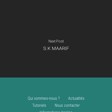
Je suis un
commerçant
Trouver un point
vente
Nouveautés
Next Post
S.K MAARIF
Qui sommes-nous ?
Actualités
Tutoriels
Nous contacter