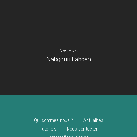
Je suis un
commerçant
Trouver un point
vente
Nouveautés
Next Post
Nabgouri Lahcen
Qui sommes-nous ?
Actualités
Tutoriels
Nous contacter