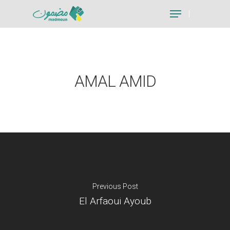
Hit enter to search or ESC to close
AMAL AMID
Previous Post
El Arfaoui Ayoub
Je suis un particu