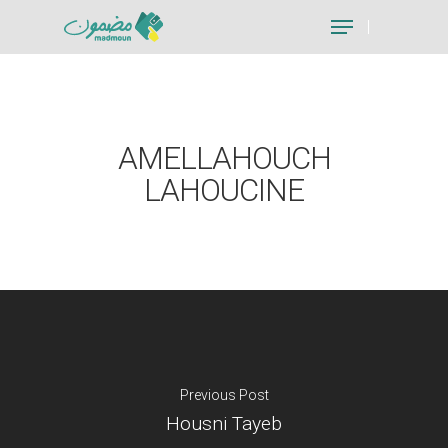
Hit enter to search or ESC to close
AMELLAHOUCH
LAHOUCINE
Previous Post
Housni Tayeb
Je suis un particu