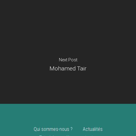
Je suis un
commerçant
Trouver un point
vente
Nouveautés
Next Post
Mohamed Tair
Qui sommes-nous ?
Actualités