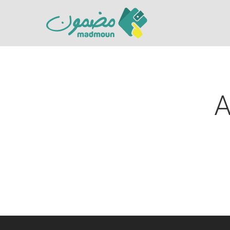
A
Hit enter to search or ESC to close