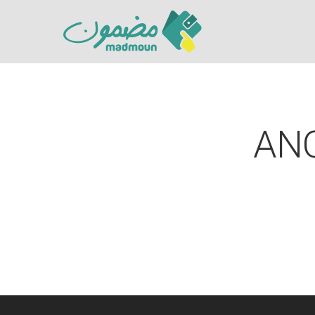
AN
Hit enter to search or ESC to close