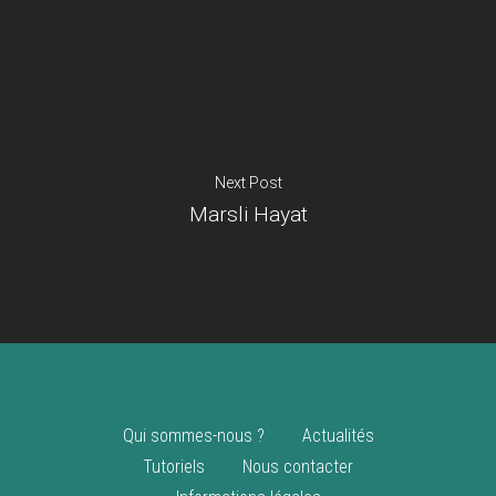
Je suis un
commerçant
Trouver un point
vente
Nouveautés
Next Post
Marsli Hayat
Qui sommes-nous ?
Actualités
Tutoriels
Nous contacter