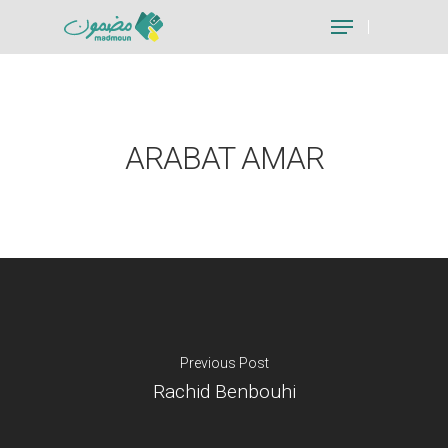
Hit enter to search or ESC to close
ARABAT AMAR
Previous Post
Rachid Benbouhi
Je suis un particu