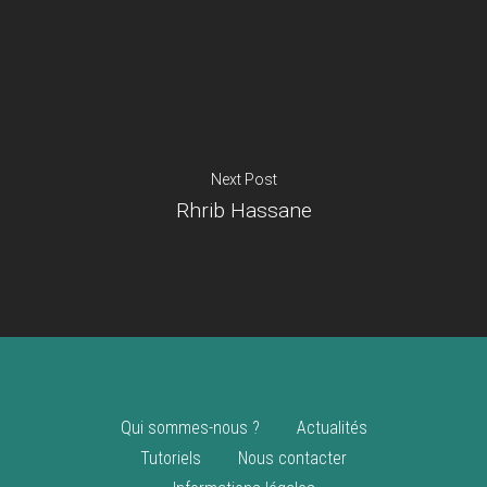
Je suis un
commerçant
Trouver un point
vente
Nouveautés
Next Post
Rhrib Hassane
Qui sommes-nous ?
Actualités
Tutoriels
Nous contacter