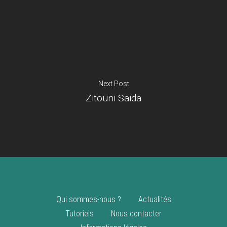
Je suis un
commerçant
Trouver un point
vente
Nouveautés
Next Post
Zitouni Saida
Qui sommes-nous ?
Actualités
Tutoriels
Nous contacter