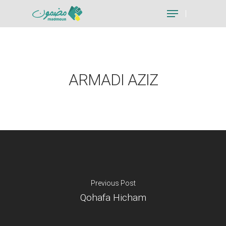
Hit enter to search or ESC to close
ARMADI AZIZ
Previous Post
Qohafa Hicham
Je suis un particu