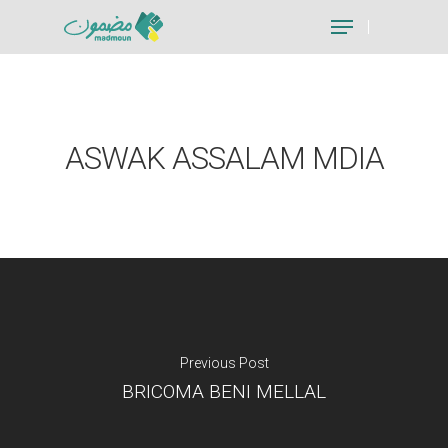
Hit enter to search or ESC to close
ASWAK ASSALAM MDIA
Previous Post
BRICOMA BENI MELLAL
Je suis un particu