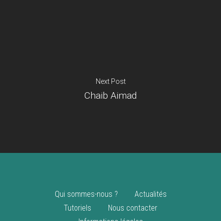
Je suis un
commerçant
Trouver un point
vente
Nouveautés
Next Post
Chaib Aimad
Qui sommes-nous ?
Actualités
Tutoriels
Nous contacter