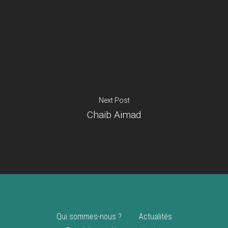
Je suis un
commerçant
Trouver un point
vente
Nouveautés
Next Post
Chaib Aimad
Qui sommes-nous ?
Actualités