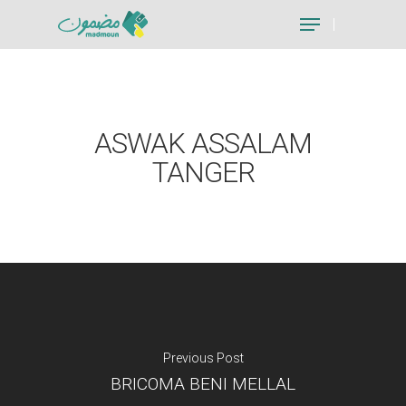
Hit enter to search or ESC to close
ASWAK ASSALAM
TANGER
Previous Post
BRICOMA BENI MELLAL
Je suis un particu