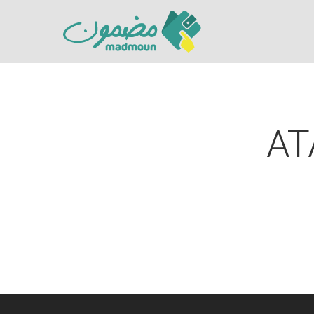
AT
Hit enter to search or ESC to close