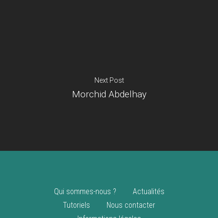
Je suis un
commerçant
Trouver un point
vente
Nouveautés
Next Post
Morchid Abdelhay
Qui sommes-nous ?
Actualités
Tutoriels
Nous contacter