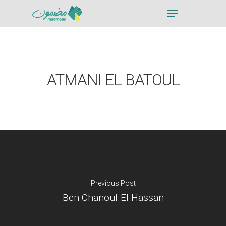
Hit enter to search or ESC to close
ATMANI EL BATOUL
Previous Post
Ben Chanouf El Hassan
Je suis un particu