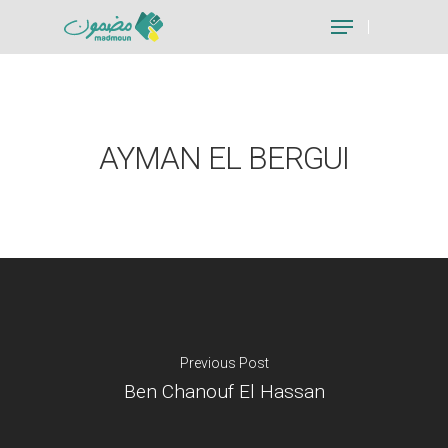
Hit enter to search or ESC to close
AYMAN EL BERGUI
Previous Post
Ben Chanouf El Hassan
Je suis un particu