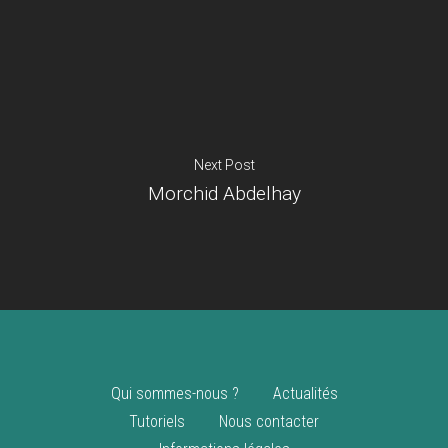
Je suis un
commerçant
Trouver un point
vente
Nouveautés
Next Post
Morchid Abdelhay
Qui sommes-nous ?
Actualités
Tutoriels
Nous contacter