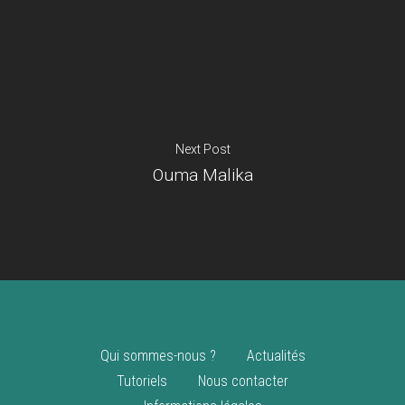
Je suis un
commerçant
Trouver un point
vente
Nouveautés
Next Post
Ouma Malika
Qui sommes-nous ?
Actualités
Tutoriels
Nous contacter