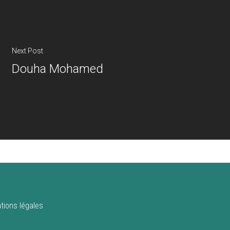
Next Post
Douha Mohamed
tions légales